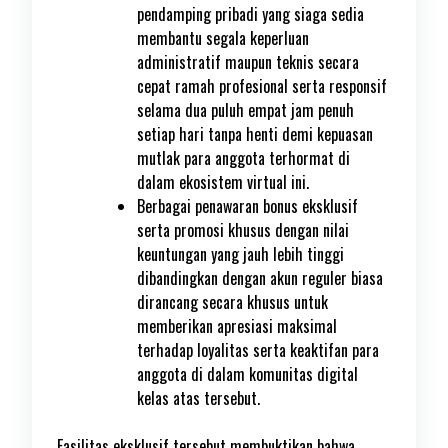
pendamping pribadi yang siaga sedia
membantu segala keperluan
administratif maupun teknis secara
cepat ramah profesional serta responsif
selama dua puluh empat jam penuh
setiap hari tanpa henti demi kepuasan
mutlak para anggota terhormat di
dalam ekosistem virtual ini.
Berbagai penawaran bonus eksklusif
serta promosi khusus dengan nilai
keuntungan yang jauh lebih tinggi
dibandingkan dengan akun reguler biasa
dirancang secara khusus untuk
memberikan apresiasi maksimal
terhadap loyalitas serta keaktifan para
anggota di dalam komunitas digital
kelas atas tersebut.
Fasilitas eksklusif tersebut membuktikan bahwa