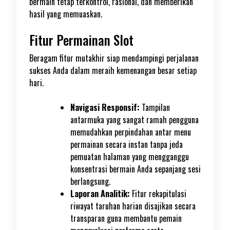
bermain tetap terkontrol, rasional, dan memberikan
hasil yang memuaskan.
Fitur Permainan Slot
Beragam fitur mutakhir siap mendampingi perjalanan
sukses Anda dalam meraih kemenangan besar setiap
hari.
Navigasi Responsif:
Tampilan
antarmuka yang sangat ramah pengguna
memudahkan perpindahan antar menu
permainan secara instan tanpa jeda
pemuatan halaman yang mengganggu
konsentrasi bermain Anda sepanjang sesi
berlangsung.
Laporan Analitik:
Fitur rekapitulasi
riwayat taruhan harian disajikan secara
transparan guna membantu pemain