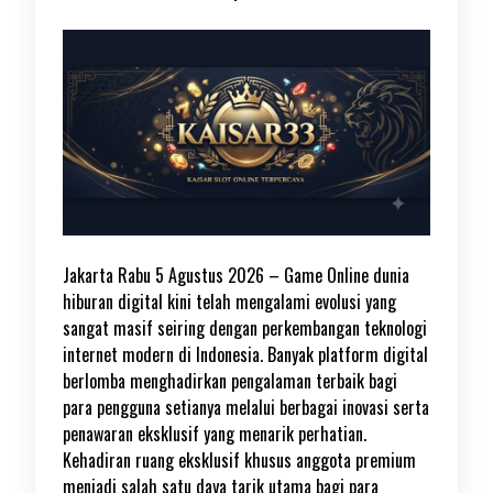
Jakarta Rabu 5 Agustus 2026 – Game Online dunia
hiburan digital kini telah mengalami evolusi yang
sangat masif seiring dengan perkembangan teknologi
internet modern di Indonesia. Banyak platform digital
berlomba menghadirkan pengalaman terbaik bagi
para pengguna setianya melalui berbagai inovasi serta
penawaran eksklusif yang menarik perhatian.
Kehadiran ruang eksklusif khusus anggota premium
menjadi salah satu daya tarik utama bagi para