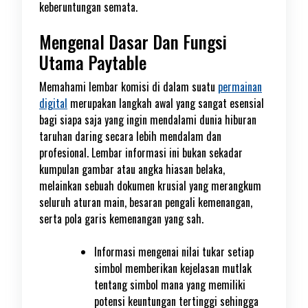
keberuntungan semata.
Mengenal Dasar Dan Fungsi
Utama Paytable
Memahami lembar komisi di dalam suatu
permainan
digital
merupakan langkah awal yang sangat esensial
bagi siapa saja yang ingin mendalami dunia hiburan
taruhan daring secara lebih mendalam dan
profesional. Lembar informasi ini bukan sekadar
kumpulan gambar atau angka hiasan belaka,
melainkan sebuah dokumen krusial yang merangkum
seluruh aturan main, besaran pengali kemenangan,
serta pola garis kemenangan yang sah.
Informasi mengenai nilai tukar setiap
simbol memberikan kejelasan mutlak
tentang simbol mana yang memiliki
potensi keuntungan tertinggi sehingga