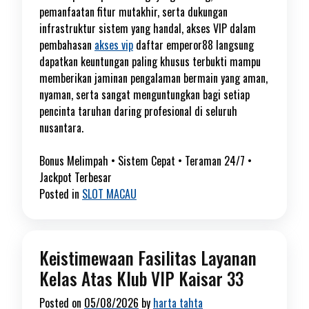
pemanfaatan fitur mutakhir, serta dukungan
infrastruktur sistem yang handal, akses VIP dalam
pembahasan
akses vip
daftar emperor88 langsung
dapatkan keuntungan paling khusus terbukti mampu
memberikan jaminan pengalaman bermain yang aman,
nyaman, serta sangat menguntungkan bagi setiap
pencinta taruhan daring profesional di seluruh
nusantara.
Bonus Melimpah • Sistem Cepat • Teraman 24/7 •
Jackpot Terbesar
Posted in
SLOT MACAU
Keistimewaan Fasilitas Layanan
Kelas Atas Klub VIP Kaisar 33
Posted on
05/08/2026
by
harta tahta