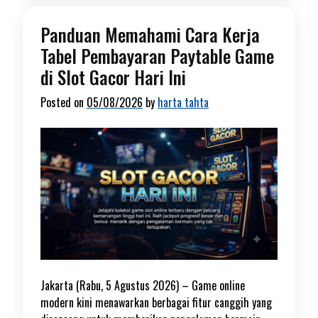
Panduan Memahami Cara Kerja
Tabel Pembayaran Paytable Game
di Slot Gacor Hari Ini
Posted on
05/08/2026
by
harta tahta
Jakarta (Rabu, 5 Agustus 2026) – Game online
modern kini menawarkan berbagai fitur canggih yang