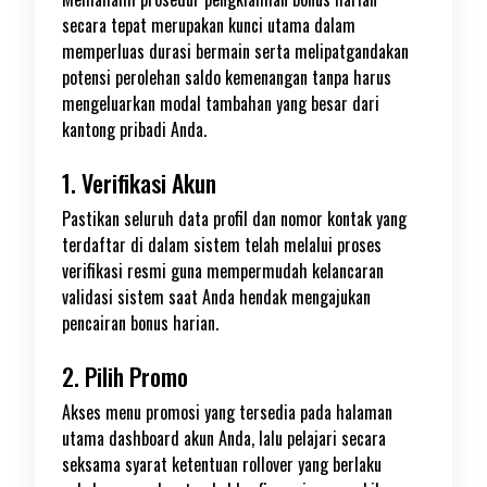
secara tepat merupakan kunci utama dalam
memperluas durasi bermain serta melipatgandakan
potensi perolehan saldo kemenangan tanpa harus
mengeluarkan modal tambahan yang besar dari
kantong pribadi Anda.
1. Verifikasi Akun
Pastikan seluruh data profil dan nomor kontak yang
terdaftar di dalam sistem telah melalui proses
verifikasi resmi guna mempermudah kelancaran
validasi sistem saat Anda hendak mengajukan
pencairan bonus harian.
2. Pilih Promo
Akses menu promosi yang tersedia pada halaman
utama dashboard akun Anda, lalu pelajari secara
seksama syarat ketentuan rollover yang berlaku