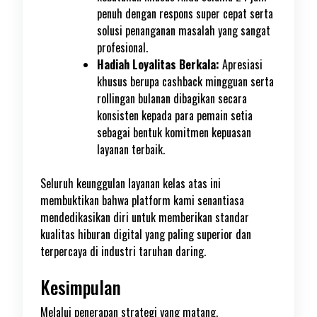
penuh dengan respons super cepat serta
solusi penanganan masalah yang sangat
profesional.
Hadiah Loyalitas Berkala:
Apresiasi
khusus berupa cashback mingguan serta
rollingan bulanan dibagikan secara
konsisten kepada para pemain setia
sebagai bentuk komitmen kepuasan
layanan terbaik.
Seluruh keunggulan layanan kelas atas ini
membuktikan bahwa platform kami senantiasa
mendedikasikan diri untuk memberikan standar
kualitas hiburan digital yang paling superior dan
terpercaya di industri taruhan daring.
Kesimpulan
Melalui penerapan strategi yang matang,