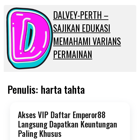
Skip
to
DALVEY-PERTH –
content
SAJIKAN EDUKASI
MEMAHAMI VARIANS
PERMAINAN
Penulis:
harta tahta
Akses VIP Daftar Emperor88
Langsung Dapatkan Keuntungan
Paling Khusus