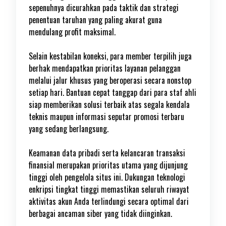
sepenuhnya dicurahkan pada taktik dan strategi
penentuan taruhan yang paling akurat guna
mendulang profit maksimal.
Selain kestabilan koneksi, para member terpilih juga
berhak mendapatkan prioritas layanan pelanggan
melalui jalur khusus yang beroperasi secara nonstop
setiap hari. Bantuan cepat tanggap dari para staf ahli
siap memberikan solusi terbaik atas segala kendala
teknis maupun informasi seputar promosi terbaru
yang sedang berlangsung.
Keamanan data pribadi serta kelancaran transaksi
finansial merupakan prioritas utama yang dijunjung
tinggi oleh pengelola situs ini. Dukungan teknologi
enkripsi tingkat tinggi memastikan seluruh riwayat
aktivitas akun Anda terlindungi secara optimal dari
berbagai ancaman siber yang tidak diinginkan.