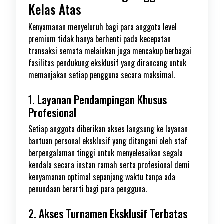
Kelas Atas
Kenyamanan menyeluruh bagi para anggota level
premium tidak hanya berhenti pada kecepatan
transaksi semata melainkan juga mencakup berbagai
fasilitas pendukung eksklusif yang dirancang untuk
memanjakan setiap pengguna secara maksimal.
1. Layanan Pendampingan Khusus
Profesional
Setiap anggota diberikan akses langsung ke layanan
bantuan personal eksklusif yang ditangani oleh staf
berpengalaman tinggi untuk menyelesaikan segala
kendala secara instan ramah serta profesional demi
kenyamanan optimal sepanjang waktu tanpa ada
penundaan berarti bagi para pengguna.
2. Akses Turnamen Eksklusif Terbatas