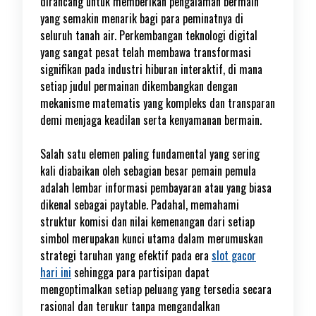
dirancang untuk memberikan pengalaman bermain
yang semakin menarik bagi para peminatnya di
seluruh tanah air. Perkembangan teknologi digital
yang sangat pesat telah membawa transformasi
signifikan pada industri hiburan interaktif, di mana
setiap judul permainan dikembangkan dengan
mekanisme matematis yang kompleks dan transparan
demi menjaga keadilan serta kenyamanan bermain.
Salah satu elemen paling fundamental yang sering
kali diabaikan oleh sebagian besar pemain pemula
adalah lembar informasi pembayaran atau yang biasa
dikenal sebagai paytable. Padahal, memahami
struktur komisi dan nilai kemenangan dari setiap
simbol merupakan kunci utama dalam merumuskan
strategi taruhan yang efektif pada era
slot gacor
hari ini
sehingga para partisipan dapat
mengoptimalkan setiap peluang yang tersedia secara
rasional dan terukur tanpa mengandalkan