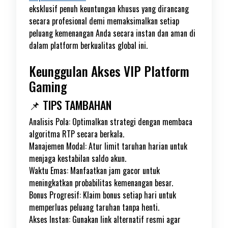
eksklusif penuh keuntungan khusus yang dirancang
secara profesional demi memaksimalkan setiap
peluang kemenangan Anda secara instan dan aman di
dalam platform berkualitas global ini.
Keunggulan Akses VIP Platform
Gaming
📌 TIPS TAMBAHAN
Analisis Pola: Optimalkan strategi dengan membaca
algoritma RTP secara berkala.
Manajemen Modal: Atur limit taruhan harian untuk
menjaga kestabilan saldo akun.
Waktu Emas: Manfaatkan jam gacor untuk
meningkatkan probabilitas kemenangan besar.
Bonus Progresif: Klaim bonus setiap hari untuk
memperluas peluang taruhan tanpa henti.
Akses Instan: Gunakan link alternatif resmi agar