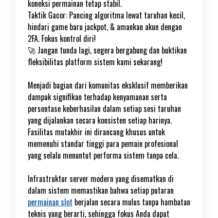
koneksi permainan tetap stabil.
Taktik Gacor: Pancing algoritma lewat taruhan kecil,
hindari game baru jackpot, & amankan akun dengan
2FA. Fokus kontrol diri!
🚀 Jangan tunda lagi, segera bergabung dan buktikan
fleksibilitas platform sistem kami sekarang!
Menjadi bagian dari komunitas eksklusif memberikan
dampak signifikan terhadap kenyamanan serta
persentase keberhasilan dalam setiap sesi taruhan
yang dijalankan secara konsisten setiap harinya.
Fasilitas mutakhir ini dirancang khusus untuk
memenuhi standar tinggi para pemain profesional
yang selalu menuntut performa sistem tanpa cela.
Infrastruktur server modern yang disematkan di
dalam sistem memastikan bahwa setiap putaran
permainan slot
berjalan secara mulus tanpa hambatan
teknis yang berarti, sehingga fokus Anda dapat